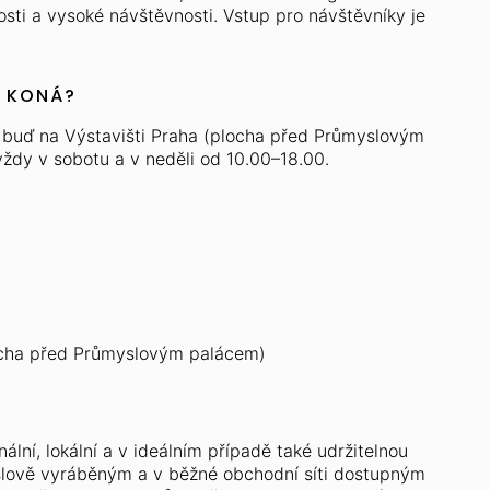
tačí vyplnit svou e-mailovou adresu 
kud si ještě potřebujete přečíst základní specifikace,
osti a vysoké návštěvnosti. Vstup pro návštěvníky je
žete tak
učinit zde.
zašleme připomínku s datem, místem
vás čekají.
T KONÁ?
ě buď na Výstavišti Praha (plocha před Průmyslovým
lašovateli
vždy v sobotu a v neděli od 10.00–18.00.
H.
á adresa je u nás v bezpečí.
še podmínky zpracování osobních údajů
najdete zde
.
ocha před Průmyslovým palácem)
nální, lokální a v ideálním případě také udržitelnou
slově vyráběným a v běžné obchodní síti dostupným