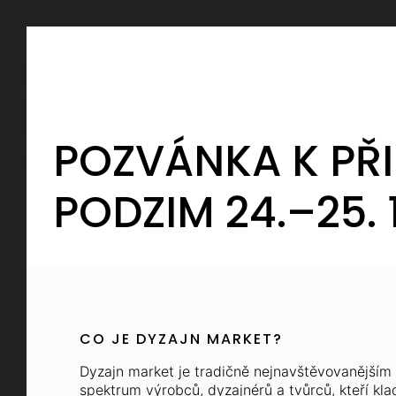
Registrace
POZVÁNKA K PŘI
PODZIM 24.–25. 
Pokyny a inform
Dyzajn ne
Moc nás těší, že jste se rozhodli přihlás
CO JE DYZAJN MARKET?
informací, na které se ptáme, není zrov
Chodíte rádi na
díky kterým pro vás celou akci budeme
Dyzajn market je tradičně nejnavštěvovanějším 
zkrátka užíva
narazíte na problém, nebojte se s námi
spektrum výrobců, dyzajnérů a tvůrců, kteří klad