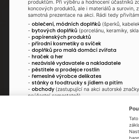
produktům. Při výběru a hodnocení účastníků z
koncových produktů, ale i materiálů a surovin, z
samotná prezentace na akci. Rádi tedy přivítám
oblečení, módních doplňků
-
(šperků, kabelek
bytových doplňků
-
(porcelánu, keramiky, skl
papírenských produktů
-
Partneři
přírodní kosmetiky a svíček
-
Chcete se t
doplňků pro malá domácí zvířata
-
stát naším
hraček a her
-
partnerem?
nezávislé vydavatele a nakladatele
-
pěstitele a prodejce rostlin
-
NAPIŠTE NÁ
řemeslné výrobce delikates
-
stánky a foodtrucky s jídlem a pitím
-
obchody
-
(zastupující na akci autorské značk
neúčastní samostatně)
Pou
JAKÉ PRODUKTY SE NA DYZAJN MARK
info@dyzajnmarket.com
Mujmarket s.r
Tato
Tvůrce
Buzulucká 5
zákl
160 00 Praha
Nast
S ohledem na výše uvedené skutečnosti neumož
bann
vyráběné velkoobjemově třetí stranou, např. "rek