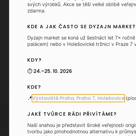
další edici? S
hod) na Olgu: tel. +420 725 779 796. Po
svých výrobků. Akce se těší velké oblibě veřejn
pokyny a další důležité informace, mů
týdny předem 
zdarma.
novinkami, co 
KDE A JAK ČASTO SE DYZAJN MARKE
Dyzajn market se koná už šestnáct let 7× ročn
Informace o přih
palácem) nebo v Holešovické tržnici v Praze 7 
KDY?
Níže uvedené ceny jsou včetně 21 % DP
Nebojte, vaše e-mailov
Chcete vědět víc? Na
⏱️ 24.–25. 10. 2026
Typ účastníka
KDE?
Výstaviště Praha, Praha 7, Holešovice
📍
(pl
JAKÉ TVŮRCE RÁDI PŘIVÍTÁME?
Naší snahou je představit široké veřejnosti origi
tvorbu jako plnohodnotnou alternativu k průmy