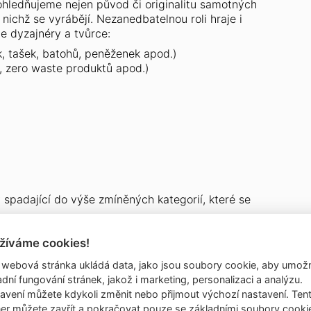
ohledňujeme nejen původ či originalitu samotných
 nichž se vyrábějí. Nezanedbatelnou roli hraje i
e dyzajnéry a tvůrce:
, tašek, batohů, peněženek apod.)
a, zero waste produktů apod.)
aké
M
y spadající do výše zmíněných kategorií, které se
žíváme cookies!
ET NEHODÍ?
.o.
 webová stránka ukládá data, jako jsou soubory cookie, aby umožn
69/10
adní fungování stránek, jakož i marketing, personalizaci a analýzu.
 6
avení můžete kdykoli změnit nebo přijmout výchozí nastavení. Ten
ňujeme na akci prodávat nejrůznější produkty
er můžete zavřít a pokračovat pouze se základními soubory cooki
lamní textil" nebo plecháčky, byť třeba i potištěné či